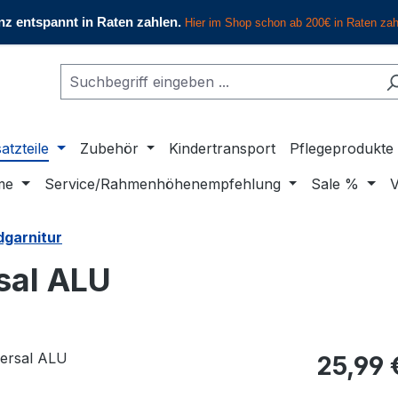
atzteile
Zubehör
Kindertransport
Pflegeprodukte
me
Service/Rahmenhöhenempfehlung
Sale %
V
dgarnitur
sal ALU
Regulärer Pr
25,99 