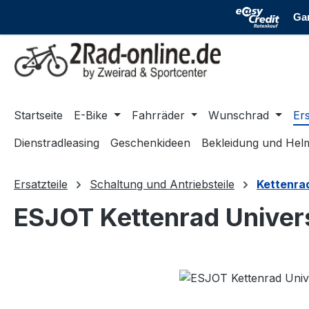
m Hauptinhalt springen
Zur Suche springen
Zur Hauptnavigation springen
Startseite
E-Bike
Fahrräder
Wunschrad
Ers
Dienstradleasing
Geschenkideen
Bekleidung und Hel
Ersatzteile
Schaltung und Antriebsteile
Kettenra
ESJOT Kettenrad Univer
Bildergalerie überspringen