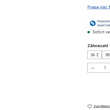
Preise inkl
Sofort ver
Zähnezahl
36 Z
38
Produkt
Zum Merkze