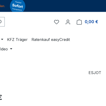
Du hast 0 Produkte auf 
0,00 €
Ware
KFZ Träger
Ratenkauf easyCredit
ideo
ESJOT
eis:
€