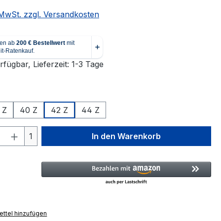
. MwSt. zzgl. Versandkosten
fügbar, Lieferzeit: 1-3 Tage
auswählen
 Z
40 Z
42 Z
44 Z
 Anzahl: Gib den gewünschten Wert ein 
1
In den Warenkorb
ttel hinzufügen