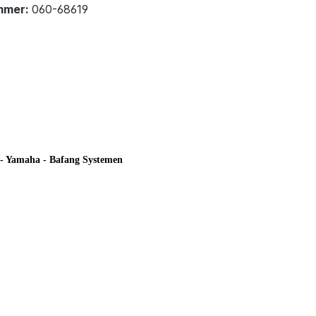
mmer:
060-68619
e - Yamaha - Bafang Systemen