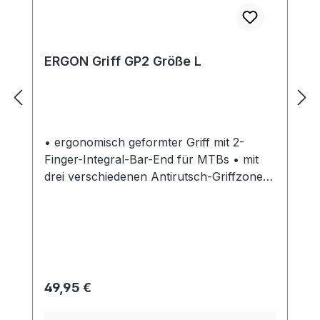
ERGON Griff GP2 Größe L
• ergonomisch geformter Griff mit 2-
Finger-Integral-Bar-End für MTBs • mit
drei verschiedenen Antirutsch-Griffzonen
• handgerechte 3-dimensionale Form
fördert optimale Druckverteilung,
ergonomisch korrekte Handhaltung und
hohe Vibrationsdämpfung • Bar-End dient
gleichzeitig als Klemmung • für Carbon-
Lenker geeignet • mit Alu-
Regulärer Preis:
49,95 €
Klemmmechanismus • verdrehsichere
Montage mit nur einer Schraube •