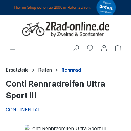
Zum Hauptinhalt springen
Du hast 0 Produ
Ware
Ersatzteile
Reifen
Rennrad
Conti Rennradreifen Ultra
Sport III
CONTINENTAL
Bildergalerie überspringen