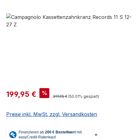
Bildergalerie überspringen
Verkaufspreis:
%
199,95 €
Regulärer Preis:
399,95 €
(50.01% gespart)
Preise inkl. MwSt. zzgl. Versandkosten