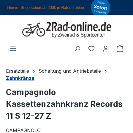
Zum Hauptinhalt springen
Du hast 0 Produ
Ware
Ersatzteile
Schaltung und Antriebsteile
Zahnkränze
Campagnolo
Kassettenzahnkranz Records
11 S 12-27 Z
CAMPAGNOLO