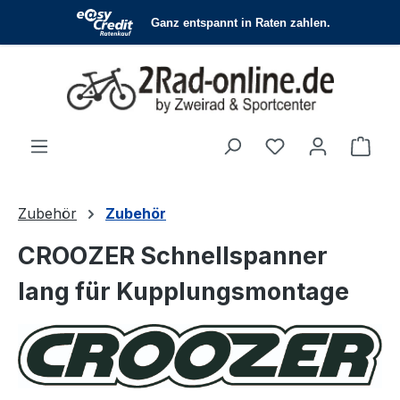
Zum Hauptinhalt springen
Du hast 0 Produ
Ware
Zubehör
Zubehör
CROOZER Schnellspanner
lang für Kupplungsmontage