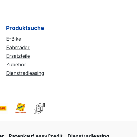
Produktsuche
E-Bike
Fahrräder
Ersatzteile
Zubehör
Dienstradleasing
er
Ratenkauf easyCredit
Dienstradleasing