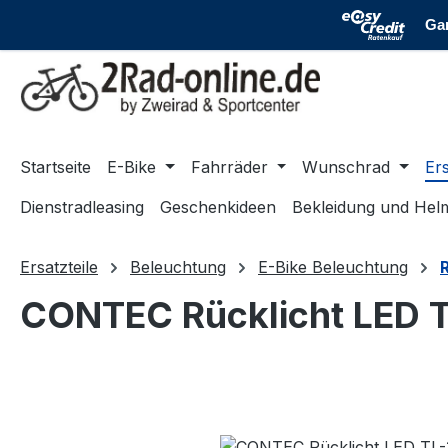
m Hauptinhalt springen
Zur Suche springen
Zur Hauptnavigation springen
Startseite
E-Bike
Fahrräder
Wunschrad
Ers
Dienstradleasing
Geschenkideen
Bekleidung und Hel
Ersatzteile
Beleuchtung
E-Bike Beleuchtung
CONTEC Rücklicht LED 
Bildergalerie überspringen