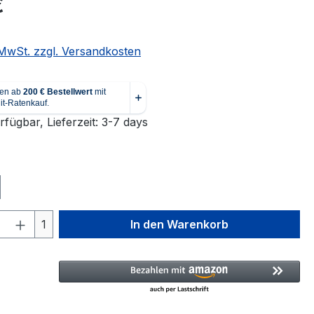
€
. MwSt. zzgl. Versandkosten
fügbar, Lieferzeit: 3-7 days
ählen
 Anzahl: Gib den gewünschten Wert ein 
1
In den Warenkorb