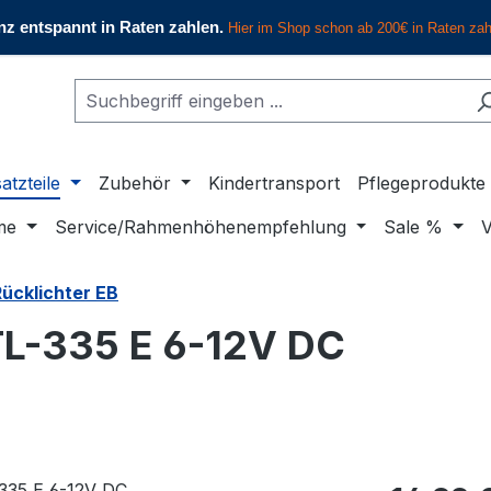
atzteile
Zubehör
Kindertransport
Pflegeprodukte
me
Service/Rahmenhöhenempfehlung
Sale %
V
Rücklichter EB
TL-335 E 6-12V DC
Regulärer Pr