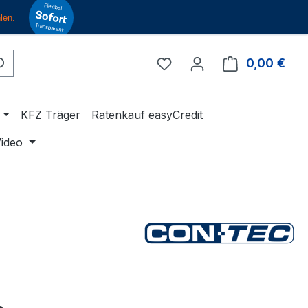
Du hast 0 Produkte auf 
0,00 €
Ware
KFZ Träger
Ratenkauf easyCredit
ideo
eis: