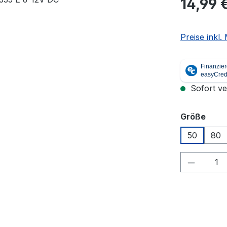
14,99 
Preise inkl
Sofort ver
ausw
Größe
50
80
Produkt