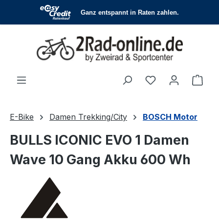
Zum Hauptinhalt springen
Du hast 0 Produ
Ware
E-Bike
Damen Trekking/City
BOSCH Motor
BULLS ICONIC EVO 1 Damen
Wave 10 Gang Akku 600 Wh