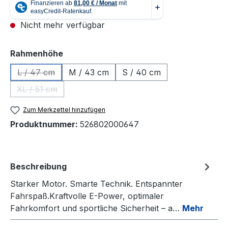
Nicht mehr verfügbar
auswählen
Rahmenhöhe
L / 47 cm
M / 43 cm
S / 40 cm
(Diese Option ist zurzeit nicht verfügbar.)
XL / 51 cm
(Diese Option ist zurzeit nicht verfügbar.)
Zum Merkzettel hinzufügen
Produktnummer:
526802000647
Beschreibung
Starker Motor. Smarte Technik. Entspannter
Fahrspaß.Kraftvolle E-Power, optimaler
Fahrkomfort und sportliche Sicherheit – a…
Mehr