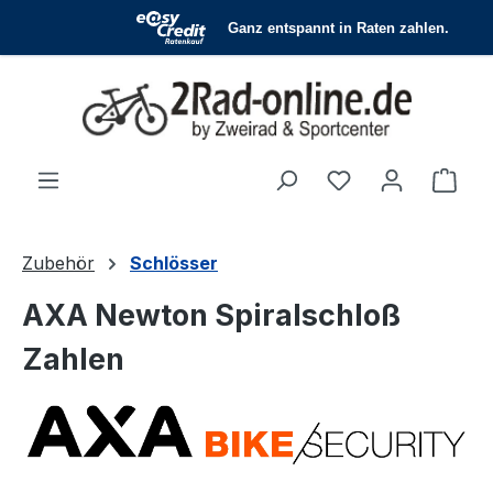
Zum Hauptinhalt springen
Du hast 0 Produ
Ware
Zubehör
Schlösser
AXA Newton Spiralschloß
Zahlen