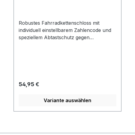
Robustes Fahrradkettenschloss mit
individuell einstellbarem Zahlencode und
speziellem Abtastschutz gegen
unbefugtes Aneignen des Zahlencodes
durch Manipulation des Mechanismus. 7
mm starke Vierkantkettemit Textilschlauch
zum Schutz vor Lackschäden. Länge: 85
cm. In Farbe schwarz erhältlich.
Regulärer Preis:
54,95 €
Variante auswählen