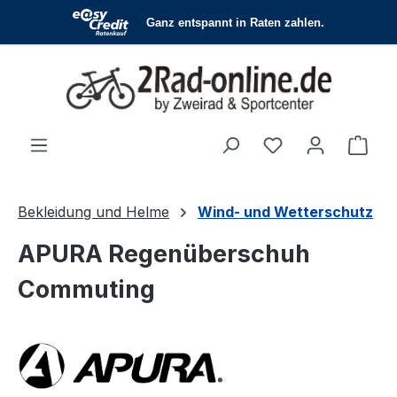
Zum Hauptinhalt springen
Du hast 0 Produ
Ware
Bekleidung und Helme
Wind- und Wetterschutz
APURA Regenüberschuh
Commuting