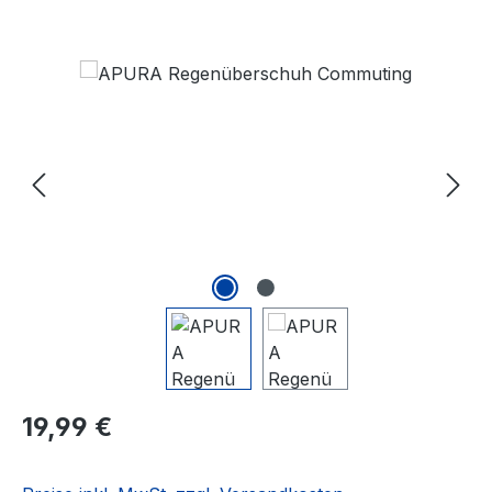
Bildergalerie überspringen
Regulärer Preis:
19,99 €