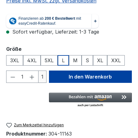
Preise inkl. MwSt. zzgl. Versandkosten
Sofort verfügbar, Lieferzeit: 1-3 Tage
auswählen
Größe
3XL
4XL
5XL
L
M
S
XL
XXL
Produkt Anzahl: Gib den gewünschten We
1
In den Warenkorb
Zum Merkzettel hinzufügen
Produktnummer:
304-11163