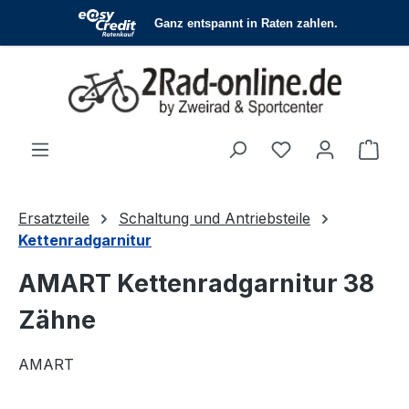
Zum Hauptinhalt springen
Du hast 0 Produ
Ware
Ersatzteile
Schaltung und Antriebsteile
Kettenradgarnitur
AMART Kettenradgarnitur 38
Zähne
AMART