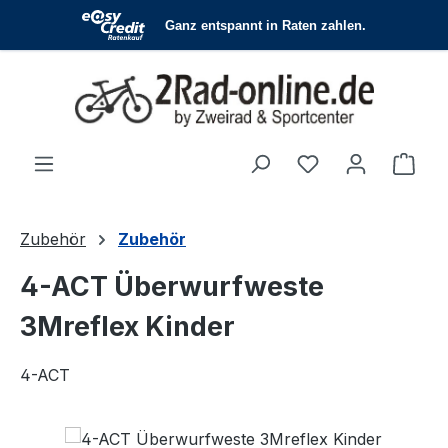
Zum Hauptinhalt springen
Du hast 0 Produ
Ware
Zubehör
Zubehör
4-ACT Überwurfweste
3Mreflex Kinder
4-ACT
Bildergalerie überspringen