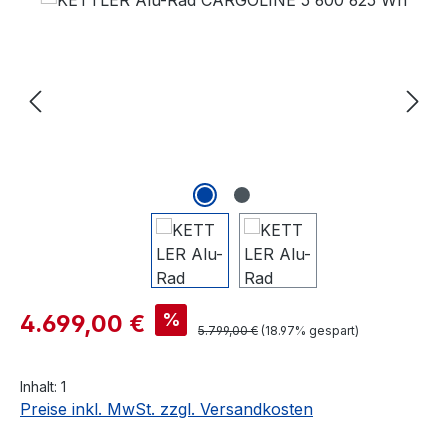
Verkaufspreis:
%
4.699,00 €
Regulärer Preis:
5.799,00 €
(18.97% gespart)
Inhalt:
1
Preise inkl. MwSt. zzgl. Versandkosten