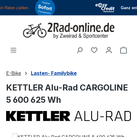
Zum Hauptinhalt springen
Du hast 0 Produ
Ware
E-Bike
Lasten- Familybike
KETTLER Alu-Rad CARGOLINE
5 600 625 Wh
Bildergalerie überspringen