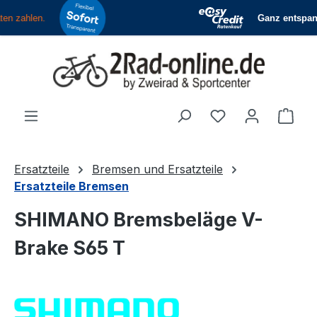
Zum Hauptinhalt springen
Du hast 0 Produ
Ware
Ersatzteile
Bremsen und Ersatzteile
Ersatzteile Bremsen
SHIMANO Bremsbeläge V-
Brake S65 T