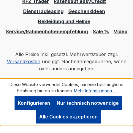
KFZ Träger
Ratenkauf easyCredit
Laufradgröße: 20" Antrieb: Riemenantrieb
Dienstradleasing
Geschenkideen
Schaltungsart: Nabenschaltung Gänge: 8-
Gang Schaltungsmarke: Shimano
Bekleidung und Helme
Schaltungsmodell: Nexus Bremssystem:
Service/Rahmenhöhenempfehlung
Sale %
Video
hydraulische Felgenbremse Ausstattung:
Schutzbleche Zulässiges Gesamtgewicht:
180 kg Material: Aluminium Farbe: grün
Alle Preise inkl. gesetzl. Mehrwertsteuer zzgl.
Farbbezeichnung: ice blue Modelljahr:
Versandkosten
und ggf. Nachnahmegebühren, wenn
2025 BIDEX: Gewicht: 26,20 kg
nicht anders angegeben.
Spezifikationen Rahmen: QIO EINS, Alu
6061 Schaltauge: QIO Slider Dropout
Diese Website verwendet Cookies, um eine bestmögliche
Realisiert mit Shopware
Gabel: Alu 6061 Disc Steuersatz: TOKEN
Erfahrung bieten zu können.
Mehr Informationen ...
"TK255E-HJ04" Kurbelarme:
STRONGLIGHT "Magan" Kettenblatt /
Konfigurieren
Nur technisch notwendige
Riemenscheibe: GATES "CDC", 55Z.
Innenlager: BOSCH Bremse V.R.: TRP
Alle Cookies akzeptieren
Scheibenbremse HD-EU817 Bremse H.R.:
TRP Scheibenbremse HD-EU817