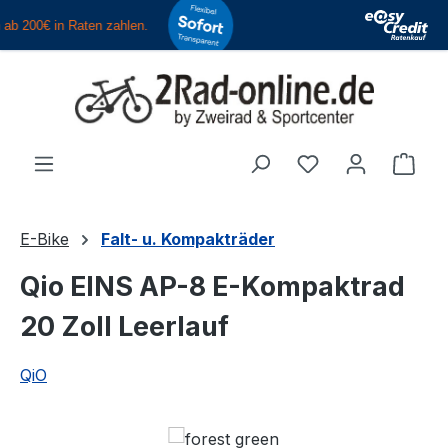
Zum Hauptinhalt springen
Du hast 0 Produ
Ware
E-Bike
Falt- u. Kompakträder
Qio EINS AP-8 E-Kompaktrad
20 Zoll Leerlauf
QiO
Bildergalerie überspringen