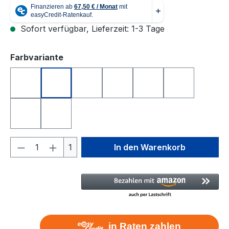
Sofort verfügbar, Lieferzeit: 1-3 Tage
auswählen
Farbvariante
crystal white
forest green
ice blue matt
imola red matt
lead metal
light oliv mat
night black matt
sweet lavendel matt
Produkt Anzahl: Gib den gewünschten We
1
In den Warenkorb