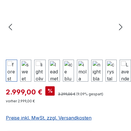
Verkaufspreis:
%
2.999,00 €
Regulärer Preis:
3.299,00 €
(9.09% gespart)
vorher 2.999,00 €
Preise inkl. MwSt. zzgl. Versandkosten