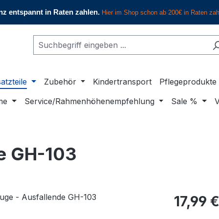
atzteile
Zubehör
Kindertransport
Pflegeprodukte
me
Service/Rahmenhöhenempfehlung
Sale %
V
de GH-103
Regulärer Pr
17,99 