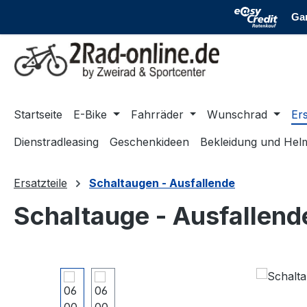
m Hauptinhalt springen
Zur Suche springen
Zur Hauptnavigation springen
Startseite
E-Bike
Fahrräder
Wunschrad
Ers
Dienstradleasing
Geschenkideen
Bekleidung und Hel
Ersatzteile
Schaltaugen - Ausfallende
Schaltauge - Ausfallen
Bildergalerie überspringen