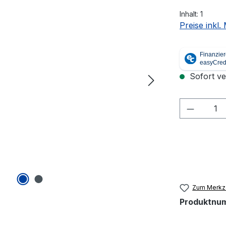
Inhalt:
1
Preise inkl
Sofort ver
Produkt
Zum Merkze
Produktnu