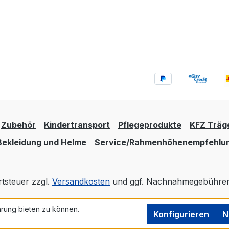
Zubehör
Kindertransport
Pflegeprodukte
KFZ Träg
Bekleidung und Helme
Service/Rahmenhöhenempfehlu
rtsteuer zzgl.
Versandkosten
und ggf. Nachnahmegebühren,
rung bieten zu können.
Realisiert mit Shopware
Konfigurieren
N