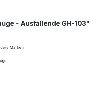
auge - Ausfallende GH-103"
andere Marken
auge