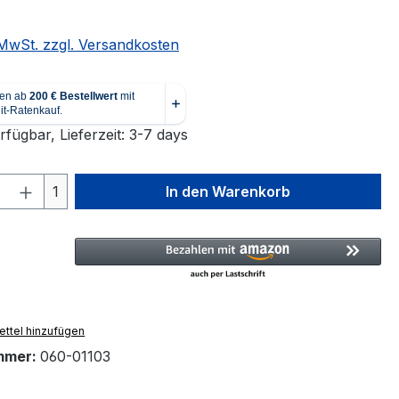
. MwSt. zzgl. Versandkosten
fügbar, Lieferzeit: 3-7 days
 Anzahl: Gib den gewünschten Wert ein 
1
In den Warenkorb
ttel hinzufügen
mmer:
060-01103