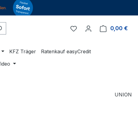
Du hast 0 Produkte auf 
0,00 €
Ware
KFZ Träger
Ratenkauf easyCredit
ideo
UNION
eis:
€