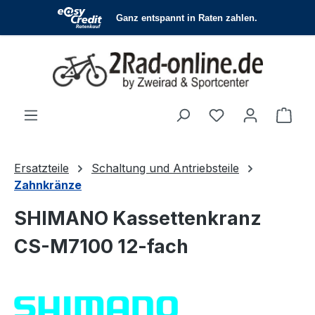
Zum Hauptinhalt springen
Du hast 0 Produ
Ware
Ersatzteile
Schaltung und Antriebsteile
Zahnkränze
SHIMANO Kassettenkranz
CS-M7100 12-fach