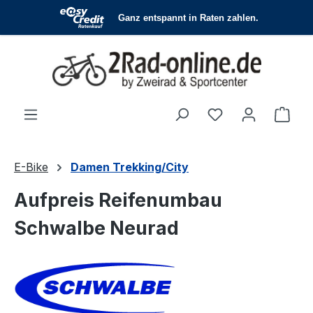
Zum Hauptinhalt springen
Du hast 0 Produ
Ware
E-Bike
Damen Trekking/City
Aufpreis Reifenumbau
Schwalbe Neurad